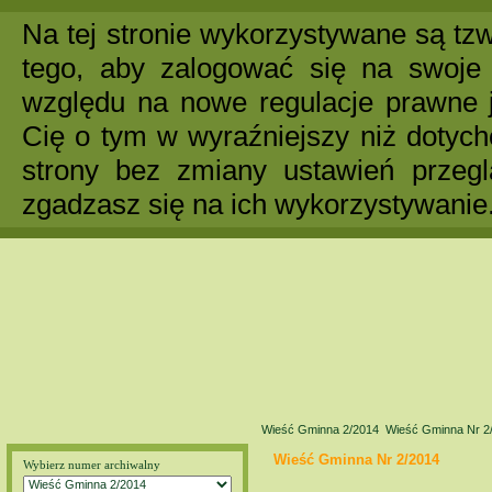
Na tej stronie wykorzystywane są tzw
tego, aby zalogować się na swoje 
względu na nowe regulacje prawne 
Cię o tym w wyraźniejszy niż dotych
strony bez zmiany ustawień przegl
zgadzasz się na ich wykorzystywanie
Wieść Gminna 2/2014
Wieść Gminna Nr 2
Wieść Gminna Nr 2/2014
Wybierz numer archiwalny