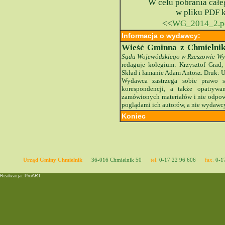
W celu pobrania cał
w pliku PDF k
<<
WG_2014_2.p
Informacja o wydawcy:
Wieść Gminna z Chmielni
Sądu Wojewódzkiego w Rzeszowie Wyd
redaguje kolegium: Krzysztof Gra
Skład i łamanie Adam Antosz. Druk: 
Wydawca zastrzega sobie prawo s
korespondencji, a także opatryw
zamówionych materiałów i nie odpowi
poglądami ich autorów, a nie wydawc
Koniec
Urząd Gminy Chmielnik
36-016 Chmielnik 50
tel.
0-17 22 96 606
fax.
0-17
Realizacja: ProART