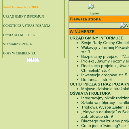
Wieść Gminna Nr 2/2014
Lipiec
URZĄD GMINY INFORMUJE
Pierwsza strona
OCHOTNICZA STRAŻ POŻARNA
W NUMERZE:
OŚWIATA I KULTURA
URZĄD GMINY INFORMUJE
Sesje Rady Gminy Chmielni
STOWARZYSZENIA
Wakacyjny Turniej Piłkarsk
str. 3
GOPS W CHMIELNIKU
Bezpieczny przejazd - "Zatr
Projekt „Bawmy i uczmy s
Realizacja projektu „Utwor
Chmielnik” str. 4
Inwestycje drogowe str. 5
Do tańca… str. 6
OCHOTNICZA STRAŻ POŻAR
Majowe działania strażakó
OŚWIATA I KULTURA
Integracyjny piknik rodzinn
Szkoła współpracy - szafki
Trójkowa Wyspa Zieleni str
„Aktywna edukacja” w Szk
Zabratówce str. 9
Dlaczego realizujemy proj
Co to jest eTwinning? str.