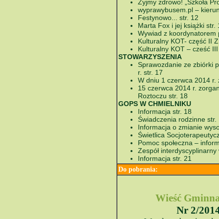
Żyjmy zdrowo! „Szkoła Pr
wyprawybusem.pl – kierune
Festynowo... str. 12
Marta Fox i jej książki str.
Wywiad z koordynatorem p
Kulturalny KOT- część II 
Kulturalny KOT – cześć III
STOWARZYSZENIA
Sprawozdanie ze zbiórki 
r. str. 17
W dniu 1 czerwca 2014 r. z
15 czerwca 2014 r. zorg
Roztoczu str. 18
GOPS W CHMIELNIKU
Informacja str. 18
Świadczenia rodzinne str.
Informacja o zmianie wyso
Świetlica Socjoterapeutycz
Pomoc społeczna – informa
Zespół interdyscyplinarny
Informacja str. 21
Do pobrania:
Wieść Gminna
Nr 2/201