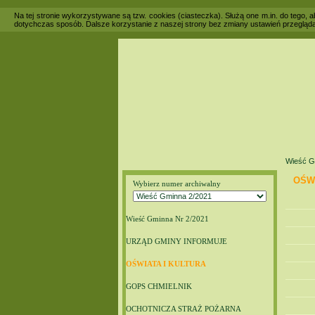
Na tej stronie wykorzystywane są tzw. cookies (ciasteczka). Służą one m.in. do tego,
dotychczas sposób. Dalsze korzystanie z naszej strony bez zmiany ustawień przegląda
Wieść G
OŚWI
Wybierz numer archiwalny
Wieść Gminna Nr 2/2021
URZĄD GMINY INFORMUJE
OŚWIATA I KULTURA
GOPS CHMIELNIK
OCHOTNICZA STRAŻ POŻARNA