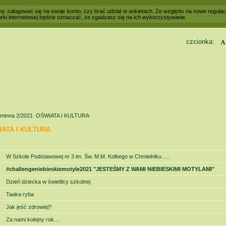
 aby zalogować się na swoje konto, czy brać udział w ankietach. Ze względu na nowe regul
rki internetowej będzie oznaczać, że zgadzasz się na ich wykorzystywanie.
czcionka:
Kontrast
minna 2/2021
OŚWIATA I KULTURA
ATA I KULTURA
W Szkole Podstawowej nr 3 im. Św. M.M. Kolbego w Chmielniku…..
#challengeniebieskiemotyle2021 "JESTEŚMY Z WAMI NIEBIESKIMI MOTYLAMI"
Dzień dziecka w świetlicy szkolnej
Taaka ryba
Jak jeść zdrowiej?
Za nami kolejny rok....