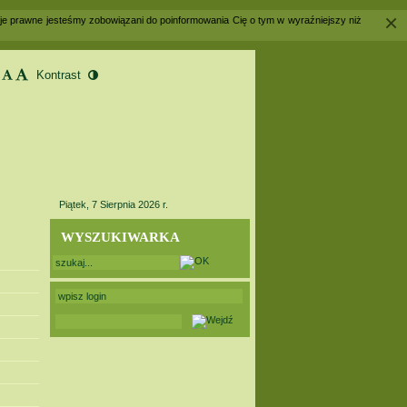
×
acje prawne jesteśmy zobowiązani do poinformowania Cię o tym w wyraźniejszy niż
Piątek, 7 Sierpnia 2026 r.
WYSZUKIWARKA