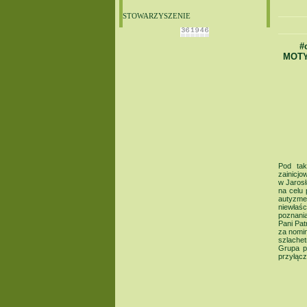
STOWARZYSZENIE
#
MOTY
Pod tak
zainicj
w Jarosł
na celu 
autyzme
niewłaś
poznania
Pani Pa
za nomin
szlachet
Grupa p
przyłąc