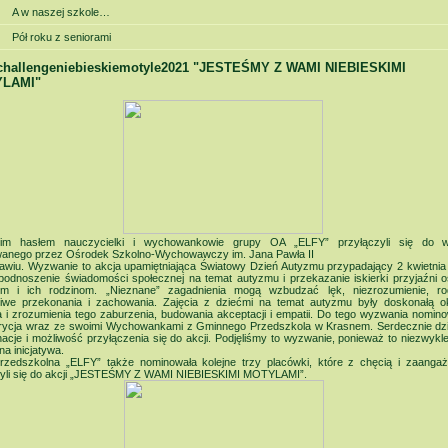
A w naszej szkole…
Pół roku z seniorami
challengeniebieskiemotyle2021 "JESTEŚMY Z WAMI NIEBIESKIMI
LAMI"
im hasłem nauczycielki i wychowankowie grupy OA „ELFY” przyłączyli się do 
owanego przez Ośrodek Szkolno-Wychowawczy im. Jana Pawła II
awiu. Wyzwanie to akcja upamiętniająca Światowy Dzień Autyzmu przypadający 2 kwietnia
podnoszenie świadomości społecznej na temat autyzmu i przekazanie iskierki przyjaźni
m i ich rodzinom. „Nieznane” zagadnienia mogą wzbudzać lęk, niezrozumienie, ro
ciwe przekonania i zachowania. Zajęcia z dziećmi na temat autyzmu były doskonałą o
 i zrozumienia tego zaburzenia, budowania akceptacji i empatii. Do tego wyzwania nomin
trycja wraz ze swoimi Wychowankami z Gminnego Przedszkola w Krasnem. Serdecznie dz
acje i możliwość przyłączenia się do akcji. Podjęliśmy to wyzwanie, ponieważ to niezwykl
na inicjatywa.
rzedszkolna „ELFY” także nominowała kolejne trzy placówki, które z chęcią i zaanga
zyli się do akcji „JESTEŚMY Z WAMI NIEBIESKIMI MOTYLAMI”.