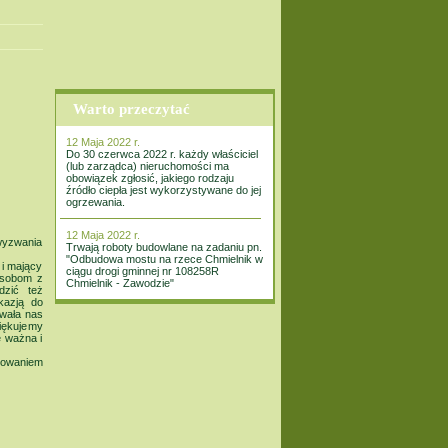
Warto przeczytać
12 Maja 2022 r.
Do 30 czerwca 2022 r. każdy właściciel
(lub zarządca) nieruchomości ma
obowiązek zgłosić, jakiego rodzaju
źródło ciepła jest wykorzystywane do jej
ogrzewania.
12 Maja 2022 r.
wyzwania
Trwają roboty budowlane na zadaniu pn.
"Odbudowa mostu na rzece Chmielnik w
 i mający
ciągu drogi gminnej nr 108258R
 osobom z
Chmielnik - Zawodzie"
dzić też
kazją do
owała nas
iękujemy
e ważna i
żowaniem