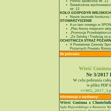
Pomoc społeczna str. 12
Świadczenia wychowawcze,
str. 12
KOŁO GOSPODYŃ WIEJSKICH
Nasze laureatki konkursu 
STOWARZYSZENIE
A co tam nowego w SPON G
„Plac Arena miejscem akt
„Promocja Przedsiębiorczo
„Ze Sztuką i Tradycją za pa
OCHOTNICZA STRAŻ POŻAR
X Powiatowe Zawody Spor
Pożarnych Powiatu Rzeszo
Do pobrani
a:
Wieść Gminna
Nr 3/2017 
W celu pobrania cał
w pliku PDF k
<<
WG_2017_3.p
Informacja o wydawcy:
Wieść Gminna z Chmielni
Sądu Wojewódzkiego w Rzeszowie Wyd
redaguje kolegium: Krzysztof Gra