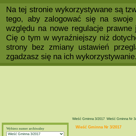
Na tej stronie wykorzystywane są tzw
tego, aby zalogować się na swoje 
względu na nowe regulacje prawne 
Cię o tym w wyraźniejszy niż dotych
strony bez zmiany ustawień przegl
zgadzasz się na ich wykorzystywanie
Wieść Gminna 3/2017
Wieść Gminna Nr 3
Wieść Gminna Nr 3/2017
Wybierz numer archiwalny