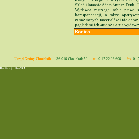
Skład i łamanie Adam Antosz. Druk: 
Wydawca zastrzega sobie prawo s
korespondencji, a także opatryw
zamówionych materiałów i nie odpowi
poglądami ich autorów, a nie wydawc
Koniec
Urząd Gminy Chmielnik
36-016 Chmielnik 50
tel.
0-17 22 96 606
fax.
0-17
Realizacja: ProART