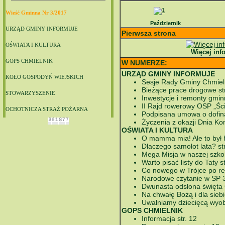
Wieść Gminna Nr 3/2017
Październik
URZĄD GMINY INFORMUJE
Pierwsza strona
OŚWIATA I KULTURA
Więcej inf
GOPS CHMIELNIK
W NUMERZE:
URZĄD GMINY INFORMUJE
KOŁO GOSPODYŃ WIEJSKICH
Sesje Rady Gminy Chmielni
Bieżące prace drogowe str
STOWARZYSZENIE
Inwestycje i remonty gminne
II Rajd rowerowy OSP „Ści
OCHOTNICZA STRAŻ POŻARNA
Podpisana umowa o dofina
Życzenia z okazji Dnia Kom
OŚWIATA I KULTURA
O mamma mia! Ale to był hit
Dlaczego samolot lata? str
Mega Misja w naszej szkol
Warto pisać listy do Taty st
Co nowego w Trójce po ref
Narodowe czytanie w SP 3 
Dwunasta odsłona święta 
Na chwałę Bożą i dla siebi
Uwalniamy dziecięcą wyobr
GOPS CHMIELNIK
Informacja str. 12