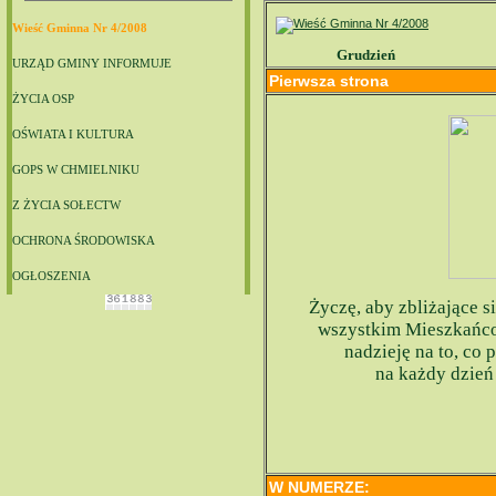
Wieść Gminna Nr 4/2008
Grudzień
URZĄD GMINY INFORMUJE
Pierwsza strona
ŻYCIA OSP
OŚWIATA I KULTURA
GOPS W CHMIELNIKU
Z ŻYCIA SOŁECTW
OCHRONA ŚRODOWISKA
OGŁOSZENIA
Życzę, aby zbliżające 
wszystkim Mieszkańcom
nadzieję na to, co
na każdy dzie
W NUMERZE: