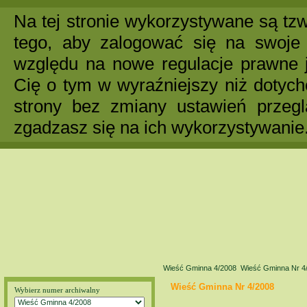
Na tej stronie wykorzystywane są tzw
tego, aby zalogować się na swoje 
względu na nowe regulacje prawne 
Cię o tym w wyraźniejszy niż dotych
strony bez zmiany ustawień przegl
zgadzasz się na ich wykorzystywanie
Wieść Gminna 4/2008
Wieść Gminna Nr 4
Wieść Gminna Nr 4/2008
Wybierz numer archiwalny