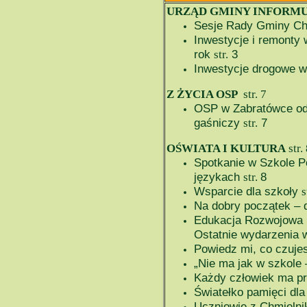
URZĄD GMINY INFORM
Sesje Rady Gminy Ch
Inwestycje i remonty
rok
3
str.
Inwestycje drogowe w
Z ŻYCIA OSP
str.
7
OSP w Zabratówce o
gaśniczy
7
str.
OŚWIATA I KULTURA
str.
Spotkanie w Szkole 
językach
8
str.
Wsparcie dla szkoły
s
Na dobry początek – 
Edukacja Rozwojowa 
Ostatnie wydarzenia 
Powiedz mi, co czuje
„Nie ma jak w szkole 
Każdy człowiek ma 
Światełko pamięci dl
Uczniowie z Chmieln