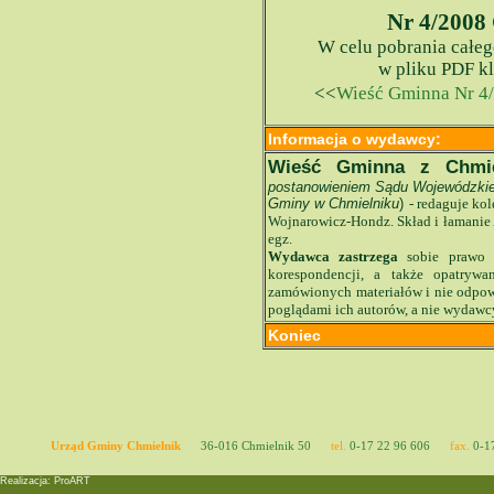
Nr 4/2008
W celu pobrania całe
w pliku PDF kl
<<
Wieść Gminna Nr 4
Informacja o wydawcy:
Wieść Gminna z Chmie
postanowieniem Sądu Wojewódzkie
Gminy w Chmielniku
)
- redaguje ko
Wojnarowicz-Hondz.
Skład i łamani
egz.
Wydawca zastrzega
sobie prawo s
korespondencji, a także opatryw
zamówionych materiałów i nie odpowi
poglądami ich autorów, a nie wydawc
Koniec
Urząd Gminy Chmielnik
36-016 Chmielnik 50
tel.
0-17 22 96 606
fax.
0-17
Realizacja: ProART