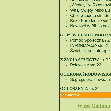
„Wedety” w Rzeszow
Witaj Święty Mikołaju
Chór Gaudete
18
str.
Boże Narodzenie
str.
Nowości w Bibliotece
GOPS W CHMIELNIKU
str
Pomoc Społeczna
str.
INFORMACJA
21
str.
Świetlica socjoterap
Z ŻYCIA SOŁECTW
str.
22
Polowanie
22
str.
OCHRONA ŚRODOWISK
Segregujesz – świat 
OGŁOSZENIA
str.
24
Do pobrania:
Wieść Gminna 