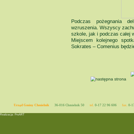
Podczas pożegnania del
wzruszenia. Wszyscy zachw
szkole, jak i podczas całej 
Miejscem kolejnego spot
Sokrates – Comenius będzi
Urząd Gminy Chmielnik
36-016 Chmielnik 50
tel.
0-17 22 96 606
fax.
0-17
Realizacja: ProART