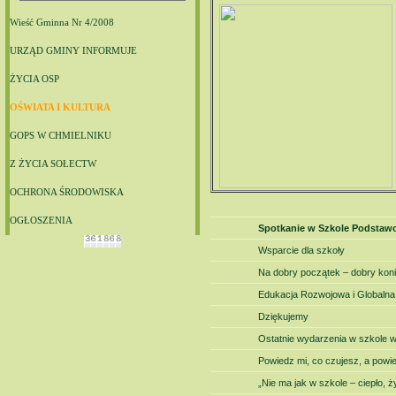
Wieść Gminna Nr 4/2008
URZĄD GMINY INFORMUJE
ŻYCIA OSP
OŚWIATA I KULTURA
GOPS W CHMIELNIKU
Z ŻYCIA SOŁECTW
OCHRONA ŚRODOWISKA
OGŁOSZENIA
Spotkanie w Szkole Podstawo
Wsparcie dla szkoły
Na dobry początek – dobry kon
Edukacja Rozwojowa i Globalna
Dziękujemy
Ostatnie wydarzenia w szkole w
Powiedz mi, co czujesz, a pow
„Nie ma jak w szkole – ciepło, ż