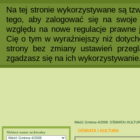
Na tej stronie wykorzystywane są tzw
tego, aby zalogować się na swoje 
względu na nowe regulacje prawne 
Cię o tym w wyraźniejszy niż dotych
strony bez zmiany ustawień przegl
zgadzasz się na ich wykorzystywanie
Wieść Gminna 4/2008
OŚWIATA I KULTU
OŚWIATA I KULTURA
Wybierz numer archiwalny