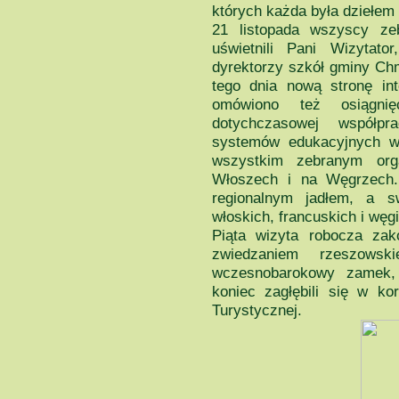
których każda była dziełem 
21 listopada wszyscy zeb
uświetnili Pani Wizytato
dyrektorzy szkół gminy Chm
tego dnia nową stronę in
omówiono też osiągni
dotychczasowej współpr
systemów edukacyjnych w k
wszystkim zebranym orga
Włoszech i na Węgrzech.
regionalnym jadłem, a s
włoskich, francuskich i węg
Piąta wizyta robocza zak
zwiedzaniem rzeszowsk
wczesnobarokowy zamek,
koniec zagłębili się w ko
Turystycznej.