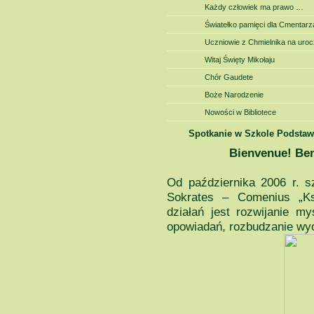
Każdy człowiek ma prawo …
Światełko pamięci dla Cmentar
Uczniowie z Chmielnika na uro
Witaj Święty Mikołaju
Chór Gaudete
Boże Narodzenie
Nowości w Bibliotece
Spotkanie w Szkole Podstaw
Bienvenue! Be
Od października 2006 r. s
Sokrates – Comenius „Ks
działań jest rozwijanie m
opowiadań, rozbudzanie wyo