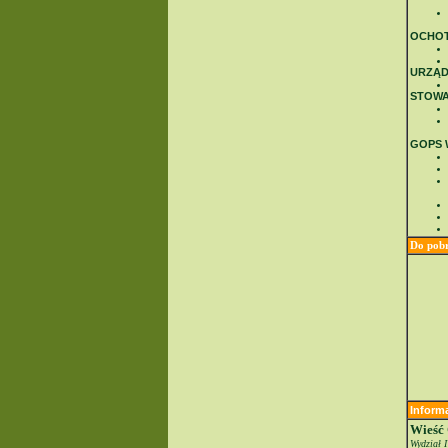
OCHOT
URZĄD
STOWA
GOPS 
Do pobr
Inform
Wieść
Wydział 