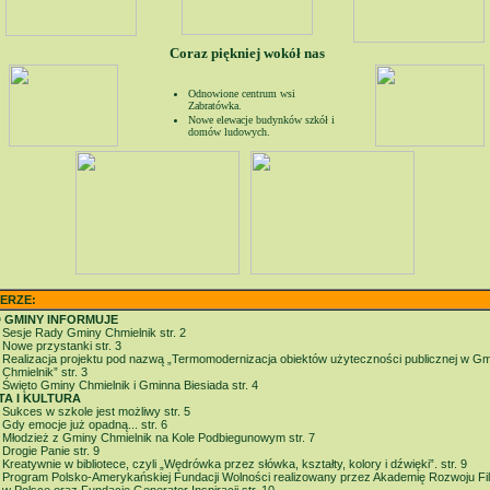
Coraz piękniej wokół nas
Odnowione centrum wsi
Zabratówka.
Nowe elewacje budynków szkół i
domów ludowych.
ERZE:
 GMINY INFORMUJE
Sesje Rady Gminy Chmielnik str. 2
Nowe przystanki str. 3
Realizacja projektu pod nazwą „Termomodernizacja obiektów użyteczności publicznej w Gm
Chmielnik” str. 3
Święto Gminy Chmielnik i Gminna Biesiada str. 4
TA I KULTURA
Sukces w szkole jest możliwy str. 5
Gdy emocje już opadną... str. 6
Młodzież z Gminy Chmielnik na Kole Podbiegunowym str. 7
Drogie Panie str. 9
Kreatywnie w bibliotece, czyli „Wędrówka przez słówka, kształty, kolory i dźwięki”. str. 9
Program Polsko-Amerykańskiej Fundacji Wolności realizowany przez Akademię Rozwoju Fila