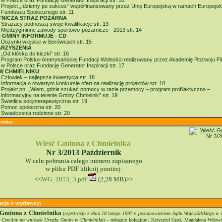
w Polsce oraz Fundację Generator Inspiracji str. 10
Projekt „Idziemy po sukces” współfinansowany przez Unię Europejską w ramach Europejsk
Funduszu Społecznego str. 11
NICZA STRAŻ POŻARNA
Strażacy podnoszą swoje kwalifikacje str. 13
Międzygminne zawody sportowo-pożarnicze - 2013 str. 14
 GMINY INFORMUJE - CD
Dożynki wiejskie w Borówkach str. 15
RZYSZENIA
„Od kłóska do kiczki” str. 16
Program Polsko-Amerykańskiej Fundacji Wolności realizowany przez Akademię Rozwoju Fila
w Polsce oraz Fundację Generator Inspiracji str. 17
W CHMIELNIKU
Człowiek – najlepsza inwestycja str. 18
Informacja o otwartym konkursie ofert na realizację projektów str. 18
Projekt pn. „Wiem, gdzie szukać pomocy w razie przemocy – program profilaktyczno –
informacyjny na terenie Gminy Chmielnik” str. 19
Świetlica socjoterapeutyczna str. 19
Pomoc społeczna str. 20
Świadczenia rodzinne str. 20
ania:
Wieść Gminna z Chmielnika
Nr 3/2013 Październik
W celu pobrania całego numeru zapisanego
w pliku PDF kliknij poniżej:
<<
WG_2013_3.pdf
(2,28 MB)>>
acja o wydawcy:
 Gminna z Chmielnika
(
rejestracja z dnia 18 lutego 1997 r. postanowieniem Sądu Wojewódzkiego w 
I Cywilny na wniosek Urzędu Gminy w Chmielniku
) – redaguje kolegium: Krzysztof Grad, Magdalena Wdowi