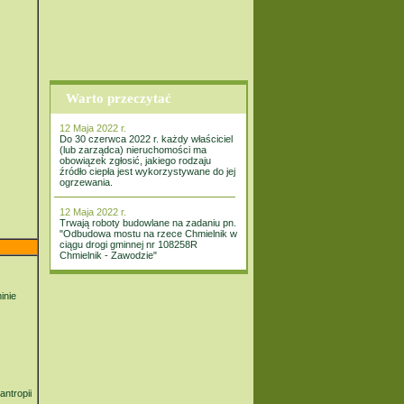
Warto przeczytać
12 Maja 2022 r.
Do 30 czerwca 2022 r. każdy właściciel
(lub zarządca) nieruchomości ma
obowiązek zgłosić, jakiego rodzaju
źródło ciepła jest wykorzystywane do jej
ogrzewania.
12 Maja 2022 r.
Trwają roboty budowlane na zadaniu pn.
"Odbudowa mostu na rzece Chmielnik w
ciągu drogi gminnej nr 108258R
Chmielnik - Zawodzie"
inie
ntropii