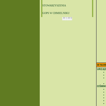
STOWARZYSZENIA
GOPS W CHMIELNIKU
W NUM
URZĄD
OŚWIA