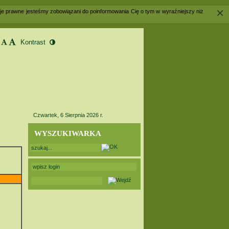
×
acje prawne jesteśmy zobowiązani do poinformowania Cię o tym w wyraźniejszy niż
Czwartek, 6 Sierpnia 2026 r.
WYSZUKIWARKA