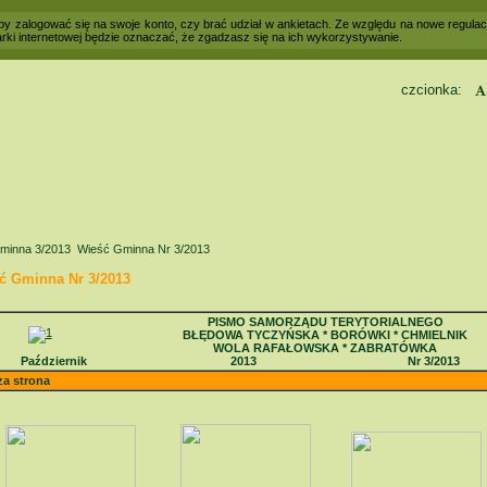
 aby zalogować się na swoje konto, czy brać udział w ankietach. Ze względu na nowe regul
rki internetowej będzie oznaczać, że zgadzasz się na ich wykorzystywanie.
czcionka:
Kontrast
minna 3/2013
Wieść Gminna Nr 3/2013
ć Gminna Nr 3/2013
PISMO SAMORZĄDU TERYTORIALNEGO
BŁĘDOWA TYCZYŃSKA * BORÓWKI * CHMIELNIK
WOLA RAFAŁOWSKA * ZABRATÓWKA
Październik
2013
Nr 3/2013
za strona