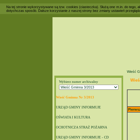
Na tej stronie wykorzystywane są tzw. cookies (ciasteczka). Służą one m.in. do tego,
dotychczas sposób. Dalsze korzystanie z naszej strony bez zmiany ustawień przegląda
Wieść G
Wieś
Wybierz numer archiwalny
Wieść Gminna Nr 3/2013
URZĄD GMINY INFORMUJE
Pierws
OŚWIATA I KULTURA
OCHOTNICZA STRAŻ POŻARNA
URZĄD GMINY INFORMUJE - CD