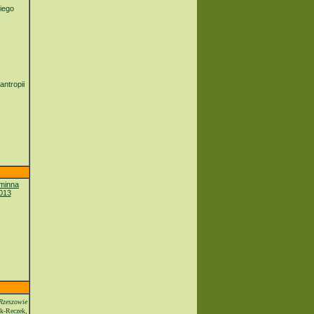
iego
ntropii
Rzeszowie
k-Reczek,