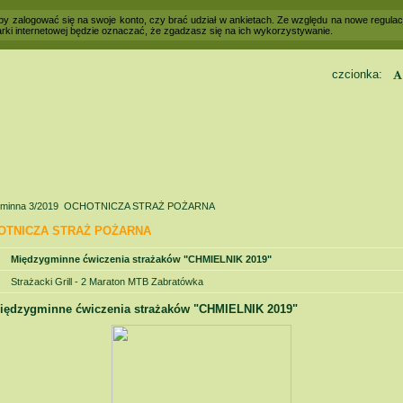
 aby zalogować się na swoje konto, czy brać udział w ankietach. Ze względu na nowe regul
rki internetowej będzie oznaczać, że zgadzasz się na ich wykorzystywanie.
czcionka:
Kontrast
minna 3/2019
OCHOTNICZA STRAŻ POŻARNA
OTNICZA STRAŻ POŻARNA
Międzygminne ćwiczenia strażaków "CHMIELNIK 2019"
Strażacki Grill - 2 Maraton MTB Zabratówka
iędzygminne ćwiczenia strażaków "CHMIELNIK 2019"