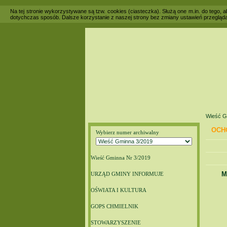
Na tej stronie wykorzystywane są tzw. cookies (ciasteczka). Służą one m.in. do tego,
dotychczas sposób. Dalsze korzystanie z naszej strony bez zmiany ustawień przegląda
Wieść G
OCH
Wybierz numer archiwalny
Wieść Gminna Nr 3/2019
M
URZĄD GMINY INFORMUJE
OŚWIATA I KULTURA
GOPS CHMIELNIK
STOWARZYSZENIE