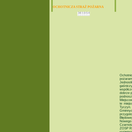
OCHOTNICZA STRAŻ POŻARNA
Ochotni
pożarami
Jednost
gaśnicz
współcze
dobrze p
podnosze
Miejscow
te miej
Tyczyn. 
Gminnyc
przygoto
Błędowe
Nowego 
Czarnot
ZOSP RP
rozjemc