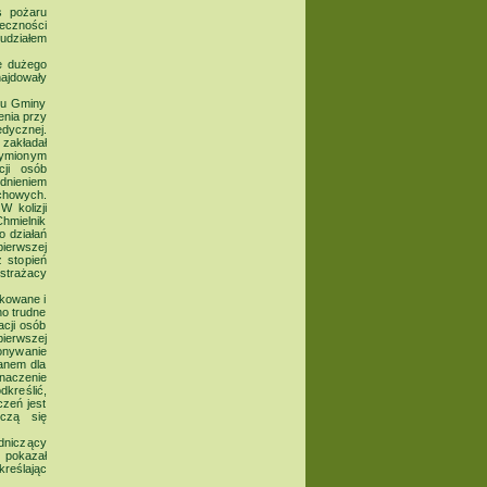
s pożaru
eczności
udziałem
ie dużego
ajdowały
nu Gminy
nia przy
dycznej.
 zakładał
dymionym
cji osób
dnieniem
echowych.
 kolizji
hmielnik
o działań
pierwszej
 stopień
strażacy
kowane i
o trudne
acji osób
ierwszej
onywanie
anem dla
naczenie
dkreślić,
zeń jest
uczą się
dniczący
 pokazał
kreślając