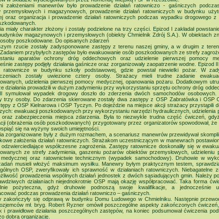
i założeniami manewrów było prowadzenie działań ratowniczo - gaśniczych podcza
w przemysłowych i magazynowych, prowadzenie działań ratowniczych w budynku użyt
nej oraz organizacja i prowadzenie działań ratowniczych podczas wypadku drogowego z 
szkodowanych.
a miały charakter złożony i zostały podzielone na trzy części. Epizod I zakładał powstan
budynków magazynowych i przemysłowych (obiekty Chmielnik Zdrój S.A.). W obiektach zn
e osoby poszkodowane. Do opisanych zdarzeń
szym rzucie zostały zadysponowane zastępy z terenu naszej gminy, a w drugim z tere
 Zadaniem przybyłych zastępów było ewakuowanie osób poszkodowanych ze strefy zagroże
staniu aparatów ochrony dróg oddechowych oraz udzielenie pierwszej pomocy me
śnie zastępy podjęły działania gaśnicze oraz zorganizowały zaopatrzenie wodne. Epizod II
ia ratownicze w budynku szkoły podstawowej, gdzie powstał niewielki pożar. W za
czeniach zostały uwiezione cztery osoby. Strażacy mieli trudne zadanie ewakua
owanych, udzielenia pierwszej pomocy medycznej, opanowania pożaru. Dodatkowym utru
 że działania prowadzili w dużym zadymieniu przy wykorzystaniu sprzętu ochrony dróg odd
III symulował wypadek drogowy doszło do zderzenia dwóch samochodów osobowych. W
ały trzy osoby. Do zdarzenia skierowane zostały dwa zastępy z OSP Zabratówka i OSP C
tępy z OSP Kielnarowa i OSP Tyczyn. Po dojeździe na miejsce akcji strażacy przystąpili d
zych: ewakuacji poszkodowanych przy wykorzystaniu narzędzi hydraulicznych, udzielenia 
 oraz zabezpieczenia miejsca zdarzenia. Była to niezwykle trudna część ćwiczeń, gdyż
acji (obrażenia osób poszkodowanych) przygotowany przez organizatorów spowodował, że 
wspiąć się na wyżyny swoich umiejętności.
ia zorganizowane były z dużym rozmachem, a scenariusz manewrów przewidywał skompli
tkowe założenia działań ratowniczych. Strażakom uczestniczącym w manewrach postawion
 odzwierciedlające współczesne zagrożenia. Zastępy ratownicze doskonaliły się w ewaku
owanych ze strefy zadymienia, gaszeniu pożarów obiektów przemysłowych, udzieleniu p
medycznej oraz ratownictwie technicznym (wypadek samochodowy). Druhowie w wyk
zadań musieli włożyć maksimum wysiłku. Manewry byłym praktycznym testem, sprawdzi
gólnych OSP, zweryfikowały ich sprawność w działaniach ratowniczych. Niebagatelne z
żliwość prowadzenia wspólnych działań jednostek z dwóch sąsiadujących gmin. Należy po
awdziwych działaniach niejednokrotnie OSP mają okazję współpracować. Taka forma ćwic
lnie pożyteczna, gdyż druhowie podnoszą swoje kwalifikacje, a jednocześnie 
cować podczas prowadzenia działań ratowniczo – gaśniczych.
 zakończyły się odprawą w budynku Domu Ludowego w Chmielniku. Następnie przewo
 rozjemców mł. bryg. Robert Ryzner omówił poszczególne aspekty zakończonych ćwiczeń,
ak i prawidłowe działania poszczególnych zastępów, na koniec podsumował ćwiczenia pod
zo dobrą organizację.