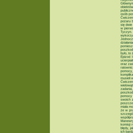
Głównym
obiektó
publicz
osób po
Ćwiczeni
pożaru 
się dwi
w pierw
Tyczyn.
wykorzy
Jednocze
działan
pomiesz
poszkod
było, to
Epizod 
ucierpi
oraz zas
ratownic
pomocy,
komplik
musieli 
Ćwiczen
wielową
zadania,
poszkod
pomocy 
swoich 
poszcze
miała mo
że w pr
szczegó
współpra
Manewry
komisji
błędy, j
ich bard