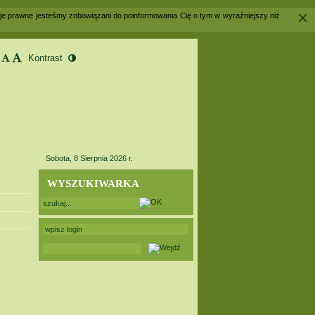
×
acje prawne jesteśmy zobowiązani do poinformowania Cię o tym w wyraźniejszy niż
Sobota, 8 Sierpnia 2026 r.
WYSZUKIWARKA