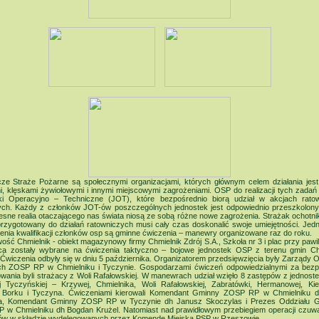
cze Straże Pożarne są społecznymi organizacjami, których głównym celem działania jest
, klęskami żywiołowymi i innymi miejscowymi zagrożeniami. OSP do realizacji tych zadań
ki Operacyjno – Techniczne (JOT), które bezpośrednio biorą udział w akcjach rato
ych. Każdy z członków JOT-ów poszczególnych jednostek jest odpowiednio przeszkolony
sne realia otaczającego nas świata niosą ze sobą różne nowe zagrożenia. Strażak ochotni
rzygotowany do działań ratowniczych musi cały czas doskonalić swoje umiejętności. Jed
nia kwalifikacji członków osp są gminne ćwiczenia – manewry organizowane raz do roku.
ość Chmielnik - obiekt magazynowy firmy Chmielnik Zdrój S.A., Szkoła nr 3 i plac przy pawi
sca zostały wybrane na ćwiczenia taktyczno – bojowe jednostek OSP z terenu gmin Chm
Ćwiczenia odbyły się w dniu 5 października. Organizatorem przedsięwzięcia były Zarządy 
h ZOSP RP w Chmielniku i Tyczynie. Gospodarzami ćwiczeń odpowiedzialnymi za bezp
wania byli strażacy z Woli Rafałowskiej. W manewrach udział wzięło 8 zastępów z jednos
j Tyczyńskiej – Krzywej, Chmielnika, Woli Rafałowskiej, Zabratówki, Hermanowej, Kiel
Borku i Tyczyna. Ćwiczeniami kierowali Komendant Gminny ZOSP RP w Chmielniku 
a, Komendant Gminny ZOSP RP w Tyczynie dh Janusz Skoczylas i Prezes Oddziału 
 w Chmielniku dh Bogdan Krużel. Natomiast nad prawidłowym przebiegiem operacji czuwa
ów w składzie wydelegowanych przez Komendę Miejską PSP w Rzeszowie.