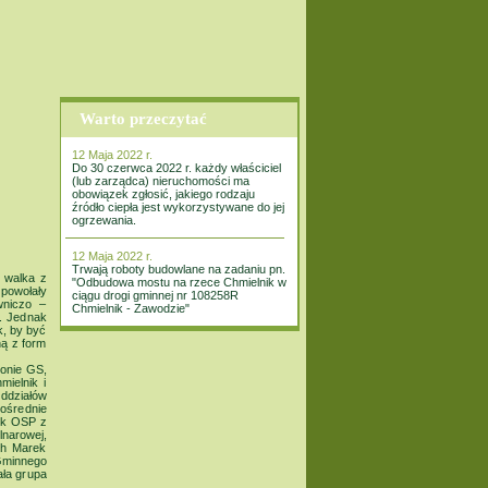
Warto przeczytać
12 Maja 2022 r.
Do 30 czerwca 2022 r. każdy właściciel
(lub zarządca) nieruchomości ma
obowiązek zgłosić, jakiego rodzaju
źródło ciepła jest wykorzystywane do jej
ogrzewania.
12 Maja 2022 r.
Trwają roboty budowlane na zadaniu pn.
 walka z
"Odbudowa mostu na rzece Chmielnik w
 powołały
ciągu drogi gminnej nr 108258R
wniczo –
Chmielnik - Zawodzie"
. Jednak
k, by być
ną z form
lonie GS,
ielnik i
Oddziałów
ośrednie
tek OSP z
narowej,
dh Marek
Gminnego
ła grupa