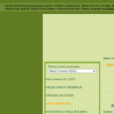
Na tej stronie wykorzystywane są tzw. cookies (ciasteczka). Służą one m.in. do tego,
dotychczas sposób. Dalsze korzystanie z naszej strony bez zmiany ustawień przegląda
Wieść G
GOP
Wybierz numer archiwalny
Wieść Gminna Nr 2/2021
URZĄD GMINY INFORMUJE
OŚWIATA I KULTURA
GOPS CHMIELNIK
Z
Gminny 
OCHOTNICZA STRAŻ POŻARNA