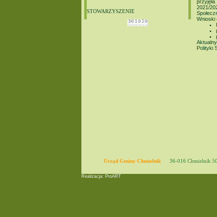
przyjęł
2021/20
STOWARZYSZENIE
Społecz
Wnioski 
Aktualny
Polityki
Urząd Gminy Chmielnik
36-016 Chmielnik 5
Realizacja: ProART