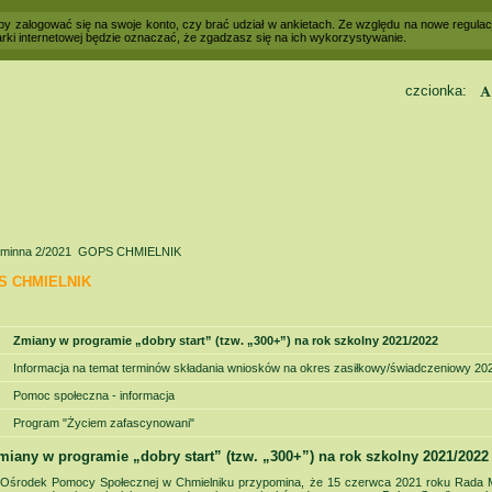
 aby zalogować się na swoje konto, czy brać udział w ankietach. Ze względu na nowe regul
rki internetowej będzie oznaczać, że zgadzasz się na ich wykorzystywanie.
czcionka:
Kontrast
minna 2/2021
GOPS CHMIELNIK
S CHMIELNIK
Zmiany w programie „dobry start” (tzw. „300+”) na rok szkolny 2021/2022
Informacja na temat terminów składania wniosków na okres zasiłkowy/świadczeniowy 20
Pomoc społeczna - informacja
Program "Życiem zafascynowani"
miany w programie „dobry start” (tzw. „300+”) na rok szkolny 2021/2022
Ośrodek Pomocy Społecznej w Chmielniku przypomina, że 15 czerwca 2021 roku Rada M