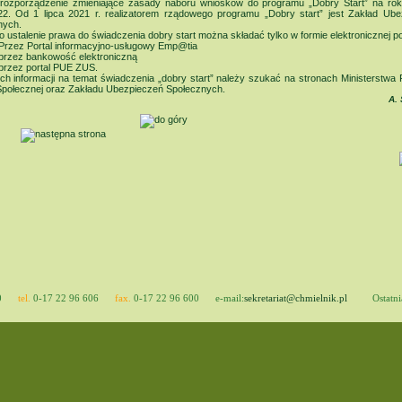
a rozporządzenie zmieniające zasady naboru wniosków do programu „Dobry Start” na rok
22. Od 1 lipca 2021 r. realizatorem rządowego programu „Dobry start” jest Zakład Ube
nych.
o ustalenie prawa do świadczenia dobry start można składać tylko w formie elektronicznej p
Przez Portal informacyjno-usługowy Emp@tia
przez bankowość elektroniczną
przez portal PUE ZUS.
ch informacji na temat świadczenia „dobry start” należy szukać na stronach Ministerstwa 
 Społecznej oraz Zakładu Ubezpieczeń Społecznych.
A.
0
tel.
0-17 22 96 606
fax.
0-17 22 96 600
e-mail:
sekretariat@chmielnik.pl
Ostatni