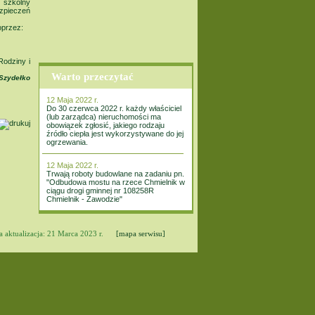
 szkolny
zpieczeń
oprzez:
Rodziny i
Warto przeczytać
 Szydełko
12 Maja 2022 r.
Do 30 czerwca 2022 r. każdy właściciel
(lub zarządca) nieruchomości ma
obowiązek zgłosić, jakiego rodzaju
źródło ciepła jest wykorzystywane do jej
ogrzewania.
12 Maja 2022 r.
Trwają roboty budowlane na zadaniu pn.
"Odbudowa mostu na rzece Chmielnik w
ciągu drogi gminnej nr 108258R
Chmielnik - Zawodzie"
a aktualizacja: 21 Marca 2023 r.
[mapa serwisu]