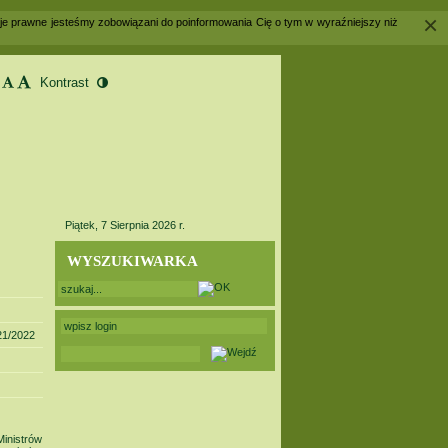
×
acje prawne jesteśmy zobowiązani do poinformowania Cię o tym w wyraźniejszy niż
Piątek, 7 Sierpnia 2026 r.
WYSZUKIWARKA
21/2022
inistrów