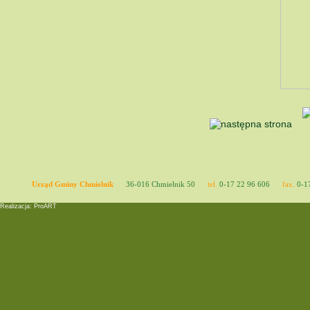
Urząd Gminy Chmielnik
36-016 Chmielnik 50
tel.
0-17 22 96 606
fax.
0-17
Realizacja: ProART