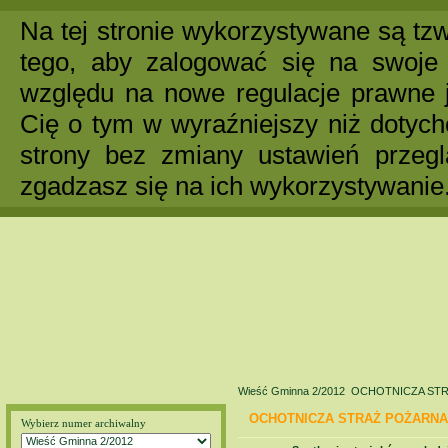
Na tej stronie wykorzystywane są tzw
tego, aby zalogować się na swoje 
względu na nowe regulacje prawne 
Cię o tym w wyraźniejszy niż dotych
strony bez zmiany ustawień przegl
zgadzasz się na ich wykorzystywanie
Wieść Gminna 2/2012
OCHOTNICZA ST
OCHOTNICZA STRAŻ POŻARNA
Wybierz numer archiwalny