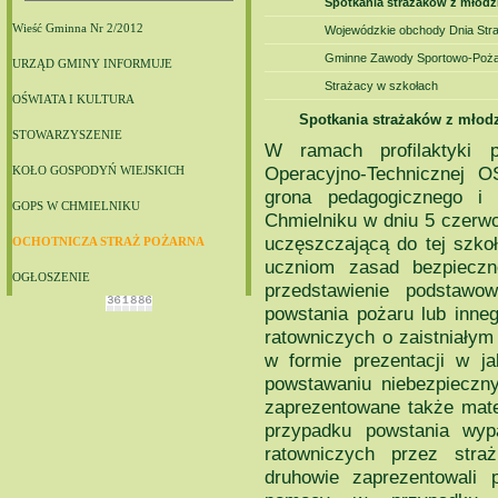
Spotkania strażaków z młodz
Wieść Gminna Nr 2/2012
Wojewódzkie obchody Dnia Stra
Gminne Zawody Sportowo-Poża
URZĄD GMINY INFORMUJE
Strażacy w szkołach
OŚWIATA I KULTURA
Spotkania strażaków z młod
STOWARZYSZENIE
W ramach profilaktyki p
Operacyjno-Technicznej O
KOŁO GOSPODYŃ WIEJSKICH
grona pedagogicznego i
GOPS W CHMIELNIKU
Chmielniku w dniu 5 czerwc
uczęszczającą do tej szko
OCHOTNICZA STRAŻ POŻARNA
uczniom zasad bezpiecz
OGŁOSZENIE
przedstawienie podstaw
powstania pożaru lub inne
ratowniczych o zaistniałym
w formie prezentacji w j
powstawaniu niebezpieczny
zaprezentowane także mate
przypadku powstania wyp
ratowniczych przez stra
druhowie zaprezentowali 