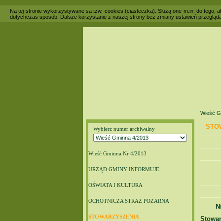
Na tej stronie wykorzystywane są tzw. cookies (ciasteczka). Służą one m.in. do tego,
dotychczas sposób. Dalsze korzystanie z naszej strony bez zmiany ustawień przegląda
Wieść G
STO
Wybierz numer archiwalny
Wieść Gminna Nr 4/2013
URZĄD GMINY INFORMUJE
OŚWIATA I KULTURA
OCHOTNICZA STRAŻ POŻARNA
N
STOWARZYSZENIA
Stowa