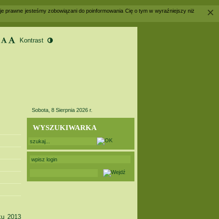
×
acje prawne jesteśmy zobowiązani do poinformowania Cię o tym w wyraźniejszy niż
Sobota, 8 Sierpnia 2026 r.
WYSZUKIWARKA
u 2013