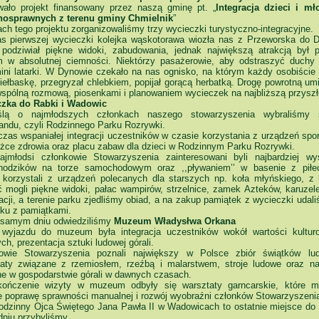
owało projekt finansowany przez naszą gminę pt. „
Integracja dzieci i mł
nosprawnych z terenu gminy Chmielnik
”
h tego projektu zorganizowaliśmy trzy wycieczki turystyczno-integracyjne.
s pierwszej wycieczki kolejka wąskotorawa wiozła nas z Przeworska do 
podziwiał piękne widoki, zabudowania, jednak największą atrakcją był p
m w absolutnej ciemności. Niektórzy pasażerowie, aby odstraszyć duchy 
ini latarki. W Dynowie czekało na nas ognisko, na którym każdy osobiście
iełbaskę, przegryzał chlebkiem, popijał gorącą herbatką. Drogę powrotną um
wspólną rozmową, piosenkami i planowaniem wycieczek na najbliższą przyszł
zka do Rabki i Wadowic
lą o najmłodszych członkach naszego stowarzyszenia wybraliśmy 
andu, czyli Rodzinnego Parku Rozrywki.
czas wspaniałej integracji uczestników w czasie korzystania z urządzeń sp
eżce zdrowia oraz placu zabaw dla dzieci w Rodzinnym Parku Rozrywki.
ajmłodsi członkowie Stowarzyszenia zainteresowani byli najbardziej wy
odzików na torze samochodowym oraz ,,pływaniem’’ w basenie z piłe
i korzystali z urządzeń polecanych dla starszych np. koła młyńskiego, z 
ć mogli piękne widoki, pałac wampirów, strzelnice, zamek Azteków, karuzele
acji, a terenie parku zjedliśmy obiad, a na zakup pamiątek z wycieczki udal
sku z pamiątkami.
samym dniu odwiedziliśmy
Muzeum Władysłwa Orkana
wyjazdu do muzeum była integracja uczestników wokół wartości kultur
nych, prezentacja sztuki ludowej górali.
owie Stowarzyszenia poznali największy w Polsce zbiór świątków lu
aty związane z rzemiosłem, rzeźbą i malarstwem, stroje ludowe oraz na
e w gospodarstwie górali w dawnych czasach.
ończenie wizyty w muzeum odbyły się warsztaty garncarskie, które m
e poprawę sprawności manualnej i rozwój wyobraźni członków Stowarzyszeni
dzinny Ojca Świętego Jana Pawła II w Wadowicach to ostatnie miejsce do 
dniu przybyliśmy.