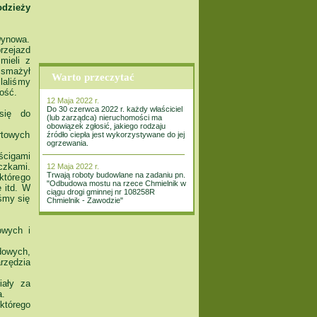
odzieży
Dynowa.
rzejazd
mieli z
 smażył
Warto przeczytać
ilaliśmy
ość.
12 Maja 2022 r.
Do 30 czerwca 2022 r. każdy właściciel
się do
(lub zarządca) nieruchomości ma
obowiązek zgłosić, jakiego rodzaju
ortowych
źródło ciepła jest wykorzystywane do jej
ogrzewania.
ścigami
czkami.
12 Maja 2022 r.
Trwają roboty budowlane na zadaniu pn.
którego
"Odbudowa mostu na rzece Chmielnik w
 itd. W
ciągu drogi gminnej nr 108258R
iśmy się
Chmielnik - Zawodzie"
owych i
dowych,
rzędzia
iały za
a.
którego