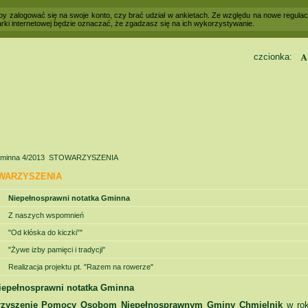
 aby zalogować się na swoje konto, czy brać udział w ankietach. Ze względu na nowe regul
rki internetowej będzie oznaczać, że zgadzasz się na ich wykorzystywanie.
czcionka:
Kontrast
minna 4/2013
STOWARZYSZENIA
WARZYSZENIA
Niepełnosprawni notatka Gminna
Z naszych wspomnień
"Od kłóska do kiczki”"
"Żywe izby pamięci i tradycji"
Realizacja projektu pt. "Razem na rowerze"
iepełnosprawni notatka Gminna
rzyszenie Pomocy Osobom Niepełnosprawnym Gminy Chmielnik
w rok