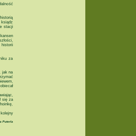
łalność
istorią
 ksiądz
e stacji
Skansen
złości,
istorii
niku za
 jak na
trzymać
iewem,
obiecał
wiając,
 się za
hoinkę,
kolejny
a Puterla