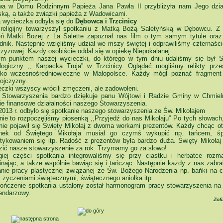
a w Domu Rodzinnym Papieża Jana Pawła II przybliżyła nam Jego dzia
ską, a także związki papieża z Wadowicami.
a wycieczka odbyła się do
Dębowca i Trzcinicy
 religijny towarzyszył spotkaniu z Matką Bożą Saletyńską w Dębowcu. Z h
eń Matki Bożej z La Salette zapoznał nas film o tym samym tytule oraz
nik. Następnie wzięliśmy udział we mszy świętej i odprawiliśmy czternaści
rzyżowej. Każdy osobiście oddał się w opiekę Niepokalanej.
ym punktem naszej wycieczki, do którego w tym dniu udaliśmy się był 
logiczny ,, Karpacka Troja” w Trzcinicy. Oglądać mogliśmy relikty przes
sko wczesnośredniowieczne w Małopolsce. Każdy mógł poznać fragment h
ojczyzny.
czki wszyscy wrócili zmęczeni, ale zadowoleni.
 Stowarzyszenia bardzo dziękuje panu Wójtowi i Radzie Gminy w Chmiel
ie finansowe działalności naszego Stowarzyszenia.
2013 r. odbyło się spotkanie naszego stowarzyszenia ze Św. Mikołajem
nie to rozpoczęliśmy piosenką ,,Przyjedź do nas Mikołaju” Po tych słowach,
nie pojawił się Święty Mikołaj z dwoma workami prezentów. Każdy chcąc o
unek od Świętego Mikołaja musiał go czymś wykupić np. tańcem, śp
tykowaniem się itp. Radość z prezentów była bardzo duża. Święty Mikołaj 
zić nasze stowarzyszenie za rok. Trzymamy go za słowo!
iej części spotkania integrowaliśmy się przy ciastku i herbatce rozma
nając, a także wspólnie bawiąc się i tańcząc. Następnie każdy z nas zabrał
nie pracy plastycznej związanej ze Św. Bożego Narodzenia np. bańki na c
z życzeniami świątecznymi, świątecznego aniołka itp.
ończenie spotkania ustalony został harmonogram pracy stowarzyszenia na 
lendarzowy.
Zofi