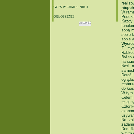
realiz
niepeł
GOPS W CHMIELNIKU
W ramac
Podcza
OGŁOSZENIE
Każdy 
tunele
sobą m
sobie k
sobie 
Wyciec
Z myś
Rabkol
Był to 
na ści
Nasi n
samoch
Dorośl
ogląda
restaur
do kio
W tym 
Celem 
religij
Członk
ekspon
używan
Na zak
zadani
Dom Ro
w tym 