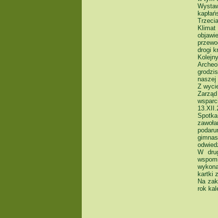
Wystaw
kapłań
Trzeci
Klimat
objawi
przewod
drogi k
Kolejn
Archeo
grodzi
naszej 
Z wycie
Zarząd
wsparc
13.XII.
Spotka
zawoła
podar
gimnas
odwied
W drug
wspomi
wykona
kartki 
Na zak
rok ka