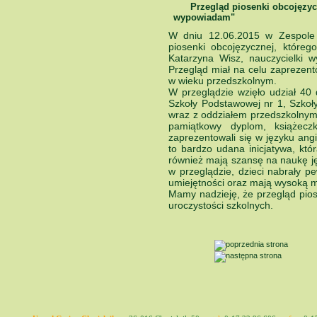
Przegląd piosenki obcojęzy
wypowiadam"
W dniu 12.06.2015 w Zespole 
piosenki obcojęzycznej, któreg
Katarzyna Wisz, nauczycielki 
Przegląd miał na celu zaprezent
w wieku przedszkolnym.
W przeglądzie wzięło udział 40 
Szkoły Podstawowej nr 1, Szkoł
wraz z oddziałem przedszkolnym 
pamiątkowy dyplom, książecz
zaprezentowali się w języku ang
to bardzo udana inicjatywa, któ
również mają szansę na naukę ję
w przeglądzie, dzieci nabrały p
umiejętności oraz mają wysoką 
Mamy nadzieję, że przegląd pios
uroczystości szkolnych.