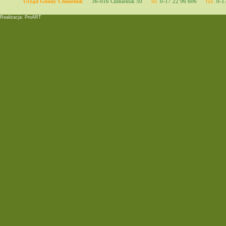
Urząd Gminy Chmielnik
36-016 Chmielnik 50
tel.
0-17 22 96 606
fax.
0-17
Realizacja: ProART