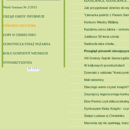
EDUSCIENCE, EDUSCIENCE
Wieść Gminna Nr 2/2015
Jak przygotować dziecko do w
"Literacka podróż z Panem Sa
URZĄD GMINY INFORMUJE
Konkurs Wiedzy Biblijnej
OŚWIATA I KULTURA
Każdemu sercu bliska – ochron
GOPS W CHMIELNIKU
Jubileusz 50-lecia szkoły
Nadeszła taka chwila...
OCHOTNICZA STRAŻ POŻARNA
Przegląd piosenki obcojęzyc
KOŁO GOSPODYŃ WIEJSKICH
XIII Gminny Sejmik Samorządó
STOWARZYSZENIA
W trójkowych przedszkolach
Dzieciaki z oddziału "Koniczynki
Mali ratownicy
Dlaczego warto czytać książki?
Zwycięzcy tegorocznego konkur
Etno Portret czyli oblicza lokal
Dyskusyjne Kluby Książki - czy
Święto Ludowe w Chmielniku
Marzenia się nie spełniają, marz