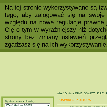
Na tej stronie wykorzystywane są tzw
tego, aby zalogować się na swoje 
względu na nowe regulacje prawne 
Cię o tym w wyraźniejszy niż dotych
strony bez zmiany ustawień przegl
zgadzasz się na ich wykorzystywanie
Wieść Gminna 2/2015
OŚWIATA I KULTU
OŚWIATA I KULTURA
Wybierz numer archiwalny